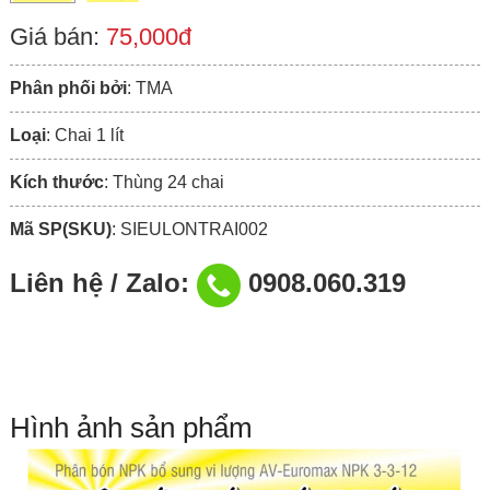
Giá bán:
75,000đ
Phân phối bởi
: TMA
Loại
: Chai 1 lít
Kích thước
: Thùng 24 chai
Mã SP(SKU)
: SIEULONTRAI002
Liên hệ / Zalo:
0908.060.319
Hình ảnh sản phẩm