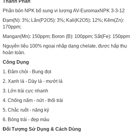
Thành Phần
Phân bón NPK bổ sung vi lượng AV-EuromaxNPK 3-3-12
Đạm(N): 3%; Lân(P2O5): 3%; Kali(K2O5): 12%; Kẽm(Zn):
170ppm;
Mangan(Mn): 150ppm; Boron (B): 100ppm; Sắt(Fe): 150ppm
Nguyên liệu 100% ngoại nhập dạng chelate, được hấp thụ
hoàn toàn.
Công Dụng
1. Đâm chòi - Bung đọt
2. Xanh lá - Dày lá - mướt lá
3. Lớn trái cực nhanh
4. Chống nấm - nứt - thối trái
5. Chắc ruột - nặng ký
6. Bóng trái - đẹp màu
Đối Tượng Sử Dụng &
Cách Dùng