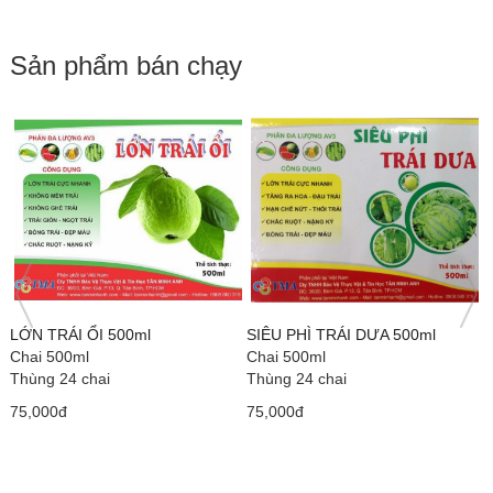
Sản phẩm bán chạy
LỚN TRÁI ỔI 500ml
SIÊU PHÌ TRÁI DƯA 500ml
C
Chai 500ml
Chai 500ml
1
Thùng 24 chai
Thùng 24 chai
C
T
75,000đ
75,000đ
1