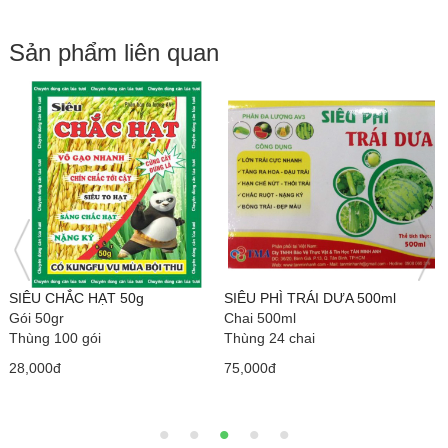
Sản phẩm liên quan
SIÊU CHẮC HẠT 50g
SIÊU PHÌ TRÁI DƯA 500ml
L
Gói 50gr
Chai 500ml
C
Thùng 100 gói
Thùng 24 chai
T
28,000đ
75,000đ
7