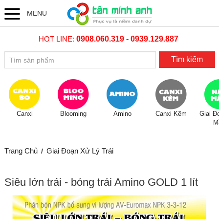
MENU
HOT LINE:
0908.060.319 - 0939.129.887
Tìm kiếm
Canxi
Blooming
Amino
Canxi Kẽm
Giai Đ
M
Trang Chủ
Giai Đoạn Xử Lý Trái
/
Siêu lớn trái - bóng trái Amino GOLD 1 lít