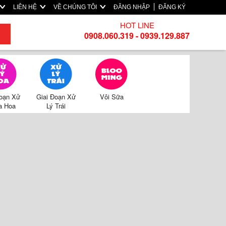
LIÊN HỆ
VỀ CHÚNG TÔI
ĐĂNG NHẬP
ĐĂNG KÝ
HOT LINE
0908.060.319 - 0939.129.887
Đoạn Xử
Giai Đoạn Xử
Vôi Sữa
a Hoa
Lý Trái