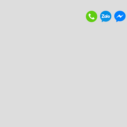
THÔNG TIN BỔ ÍCH
. Vận chuyển và giao nhận
. Chính sách bảo hành
. Hình thức thanh toán
. Chính sách hoàn tiền đổi trả hàng
. Chính sách bảo mật
. Liên hệ
. Về chúng tôi
 2020 tanminhanh.com