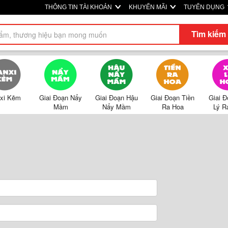
THÔNG TIN TÀI KHOẢN
KHUYẾN MÃI
TUYỂN DỤNG
Tìm kiếm
xi Kẽm
Giai Đoạn Nẩy
Giai Đoạn Hậu
Giai Đoạn Tiền
Giai 
Mầm
Nẩy Mầm
Ra Hoa
Lý R